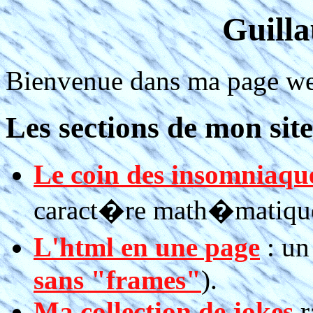
Guill
Bienvenue dans ma page w
Les sections de mon site
Le coin des insomniaqu
caract�re math�matiqu
L'html en une page
: un
sans "frames"
).
Ma collection de jokes
r