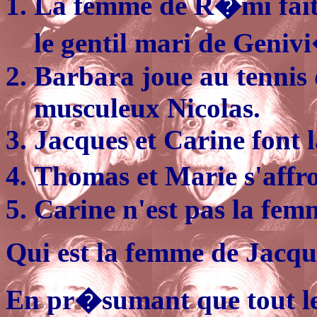
La femme de R�mi fait
le gentil mari de Geniv
Barbara joue au tennis 
musculeux Nicolas.
Jacques et Carine font la
Thomas et Marie s'affro
Carine n'est pas la fem
Qui est la femme de Jacqu
En pr�sumant que tout l