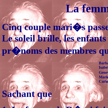
La femm
Cinq couple mari�s passe
Le soleil brille, les enfant
pr�noms des membres qui 
Barb
Isabel
Gene
Marie
Cari
Sachant que