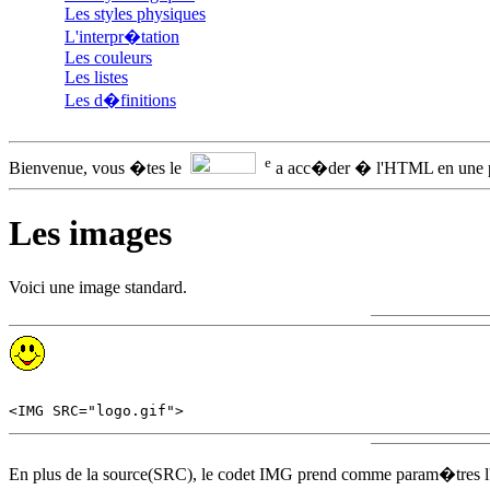
Les styles physiques
L'interpr�tation
Les couleurs
Les listes
Les d�finitions
e
Bienvenue, vous �tes le
a acc�der � l'HTML en une 
Les images
Voici une image standard.
En plus de la source(SRC), le codet IMG prend comme param�tres l'a