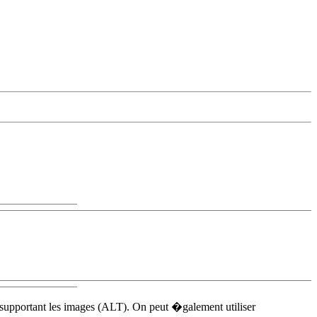
supportant les images (ALT). On peut �galement utiliser