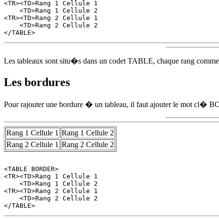
<TR><TD>Rang 1 Cellule 1

    <TD>Rang 1 Cellule 2

<TR><TD>Rang 2 Cellule 1

    <TD>Rang 2 Cellule 2

Les tableaux sont situ�s dans un codet TABLE, chaque rang commenc
Les bordures
Pour rajouter une bordure � un tableau, il faut ajouter le mot cl�
Rang 1 Cellule 1
Rang 1 Cellule 2
Rang 2 Cellule 1
Rang 2 Cellule 2
<TABLE BORDER>

<TR><TD>Rang 1 Cellule 1

    <TD>Rang 1 Cellule 2

<TR><TD>Rang 2 Cellule 1

    <TD>Rang 2 Cellule 2
