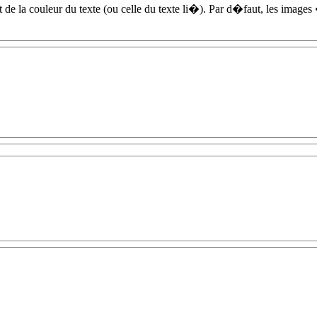
 la couleur du texte (ou celle du texte li�). Par d�faut, les images � 