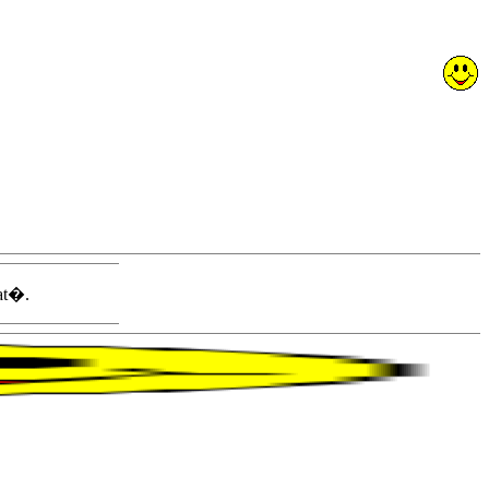
mat�.