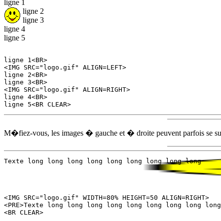
ligne 1
ligne 2
ligne 3
ligne 4
ligne 5
ligne 1<BR>

<IMG SRC="logo.gif" ALIGN=LEFT>

ligne 2<BR>

ligne 3<BR>

<IMG SRC="logo.gif" ALIGN=RIGHT>

ligne 4<BR>

M�fiez-vous, les images � gauche et � droite peuvent parfois se s
Texte long long long long long long long long long
<IMG SRC="logo.gif" WIDTH=80% HEIGHT=50 ALIGN=RIGHT>

<PRE>Texte long long long long long long long long long