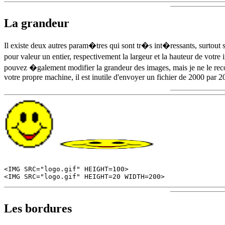
La grandeur
Il existe deux autres param�tres qui sont tr�s int�ressants, surtou
pour valeur un entier, respectivement la largeur et la hauteur de votre
pouvez �galement modifier la grandeur des images, mais je ne le re
votre propre machine, il est inutile d'envoyer un fichier de 2000 par 2
<IMG SRC="logo.gif" HEIGHT=100>

Les bordures