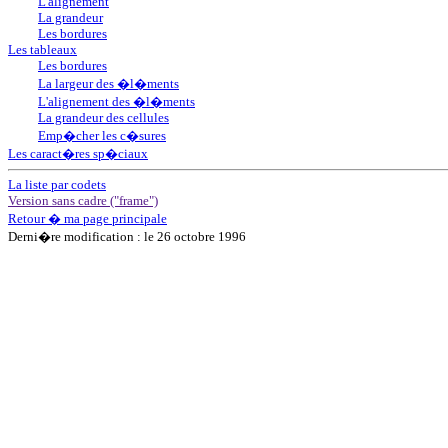
L'alignement
La grandeur
Les bordures
Les tableaux
Les bordures
La largeur des �l�ments
L'alignement des �l�ments
La grandeur des cellules
Emp�cher les c�sures
Les caract�res sp�ciaux
La liste par codets
Version sans cadre ("frame")
Retour � ma page principale
Derni�re modification : le 26 octobre 1996