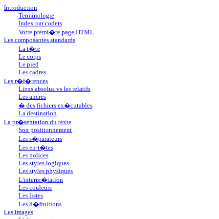
Introduction
Terminologie
Index par codets
Votre premi�re page HTML
Les composantes standards
La t�te
Le corps
Le pied
Les cadres
Les r�f�rences
Liens absolus vs les relatifs
Les ancres
� des fichiers ex�cutables
La destination
La pr�sentation du texte
Son positionnement
Les s�parateurs
Les en-t�tes
Les polices
Les styles logiques
Les styles physiques
L'interpr�tation
Les couleurs
Les listes
Les d�finitions
Les images