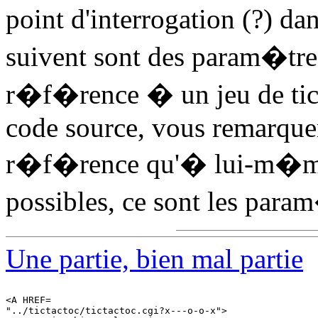
point d'interrogation (?) da
suivent sont des param�tre
r�f�rence � un jeu de ticta
code source, vous remarque
r�f�rence qu'� lui-m�me 
possibles, ce sont les para
Une partie, bien mal partie
<A HREF=

"../tictactoc/tictactoc.cgi?x---o-o-x">
