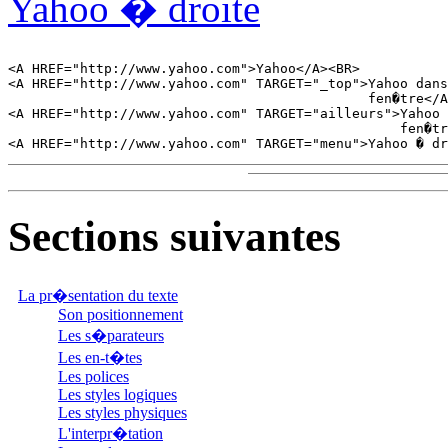
Yahoo � droite
<A HREF="http://www.yahoo.com">Yahoo</A><BR>

<A HREF="http://www.yahoo.com" TARGET="_top">Yahoo dans
                                             fen�tre</A
<A HREF="http://www.yahoo.com" TARGET="ailleurs">Yahoo 
                                                 fen�tr
Sections suivantes
La pr�sentation du texte
Son positionnement
Les s�parateurs
Les en-t�tes
Les polices
Les styles logiques
Les styles physiques
L'interpr�tation