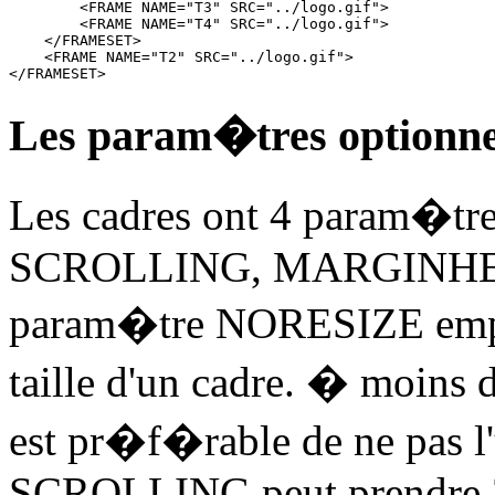
        <FRAME NAME="T3" SRC="../logo.gif">

        <FRAME NAME="T4" SRC="../logo.gif">

    </FRAMESET>

    <FRAME NAME="T2" SRC="../logo.gif">

Les param�tres optionne
Les cadres ont 4 param�tr
SCROLLING, MARGINHE
param�tre NORESIZE emp�ch
taille d'un cadre. � moins d
est pr�f�rable de ne pas l'
SCROLLING peut prendre 