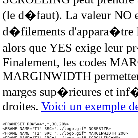
(le d�faut). La valeur NO 
d�filements d'appara�tre l
alors que YES exige leur pr
Finalement, les codes M
MARGINWIDTH permettent d
marges sup�rieures et inf�r
droites.
Voici un exemple de
<FRAMESET ROWS=4*,*,30,20%>

<FRAME NAME="T1" SRC="../logo.gif" NORESIZE>

<FRAME NAME="T2" SRC="../logo.gif" MARGINWIDTH=200>

<FRAME NAME="T3" SRC="../logo.gif" SCROLLING=NO>
